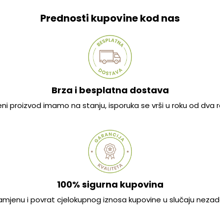
Prednosti kupovine kod nas
Brza i besplatna dostava
jeni proizvod imamo na stanju, isporuka se vrši u roku od dva
100% sigurna kupovina
mjenu i povrat cjelokupnog iznosa kupovine u slučaju nezad