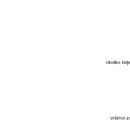
Ukoliko žel
Vršimo za