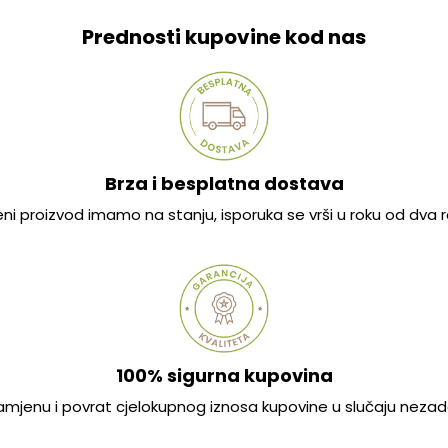
Prednosti kupovine kod nas
Brza i besplatna dostava
jeni proizvod imamo na stanju, isporuka se vrši u roku od dva
100% sigurna kupovina
mjenu i povrat cjelokupnog iznosa kupovine u slučaju nezad