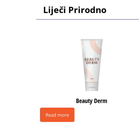
Skip
Liječi Prirodno
to
content
Skip
to
content
Beauty Derm
Read more