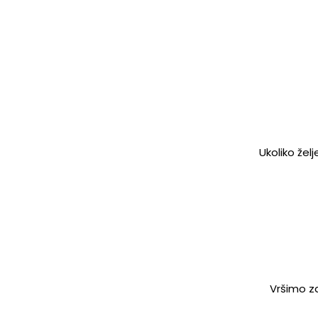
Ukoliko žel
Vršimo za