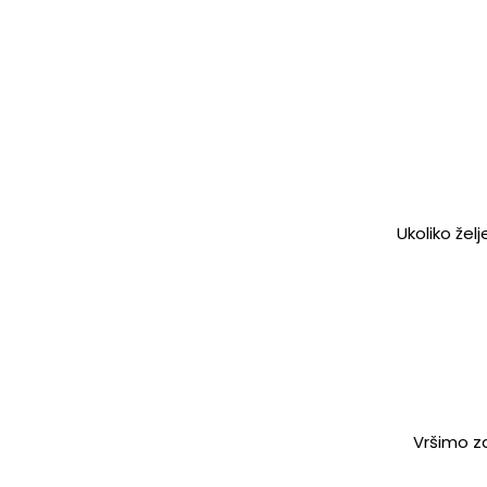
Ukoliko žel
Vršimo za