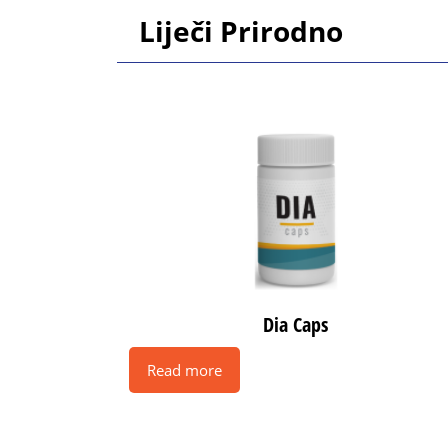
Skip
Liječi Prirodno
to
content
Skip
to
content
Dia Caps
Read more