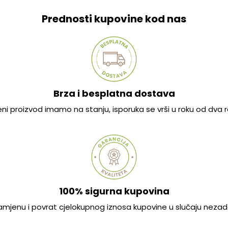
Prednosti kupovine kod nas
Brza i besplatna dostava
jeni proizvod imamo na stanju, isporuka se vrši u roku od dva
100% sigurna kupovina
mjenu i povrat cjelokupnog iznosa kupovine u slučaju nezad