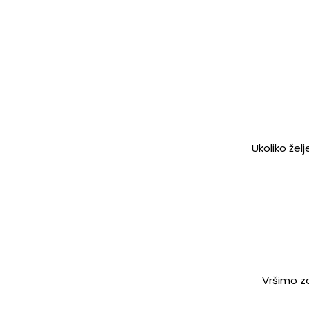
Ukoliko žel
Vršimo za