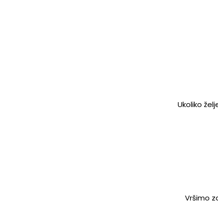
Ukoliko žel
Vršimo za