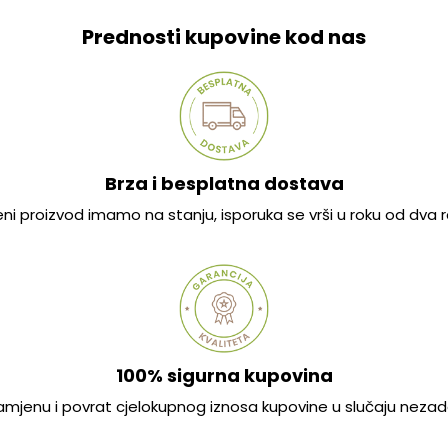
Prednosti kupovine kod nas
Brza i besplatna dostava
jeni proizvod imamo na stanju, isporuka se vrši u roku od dva
100% sigurna kupovina
mjenu i povrat cjelokupnog iznosa kupovine u slučaju nezad