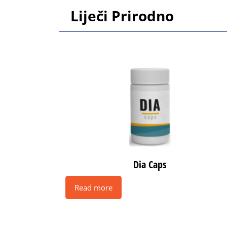
Skip
Liječi Prirodno
to
content
Skip
to
content
Dia Caps
Read more