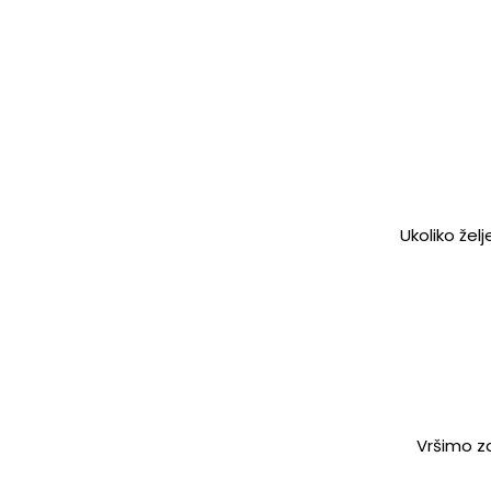
Ukoliko žel
Vršimo za