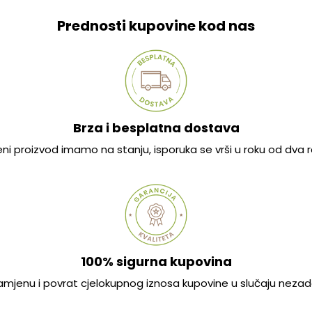
Prednosti kupovine kod nas
Brza i besplatna dostava
jeni proizvod imamo na stanju, isporuka se vrši u roku od dva
100% sigurna kupovina
mjenu i povrat cjelokupnog iznosa kupovine u slučaju nezad