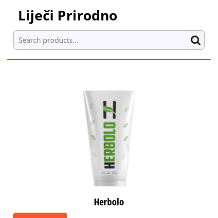
Skip
Liječi Prirodno
to
content
Search for:
Skip
to
content
Herbolo