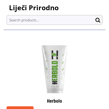
Skip
Liječi Prirodno
to
content
Search for:
Skip
to
content
Herbolo