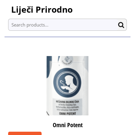
Skip
Liječi Prirodno
to
content
Search for:
Skip
to
content
Omni Potent