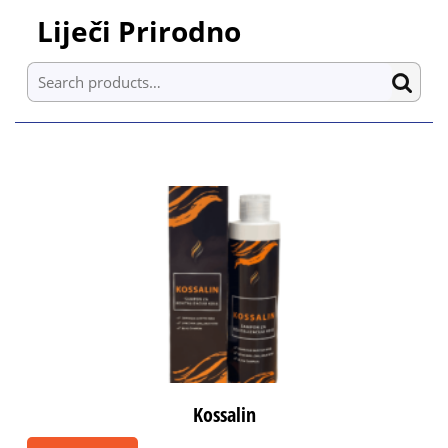
Skip
Liječi Prirodno
to
content
Search for:
Skip
to
content
Kossalin