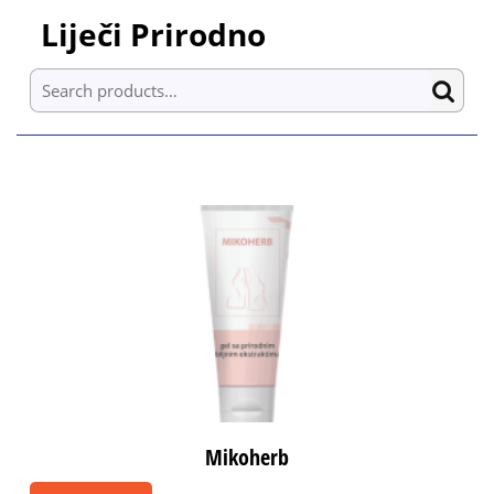
Skip
Liječi Prirodno
to
content
Search for:
Skip
to
content
Mikoherb