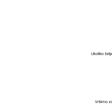
Ukoliko žel
Vršimo za