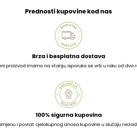
Prednosti kupovine kod nas
Brza i besplatna dostava
jeni proizvod imamo na stanju, isporuka se vrši u roku od dva
100% sigurna kupovina
mjenu i povrat cjelokupnog iznosa kupovine u slučaju nezad