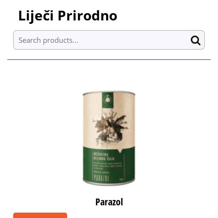
Skip
Liječi Prirodno
to
content
Search for:
Skip
to
content
Parazol