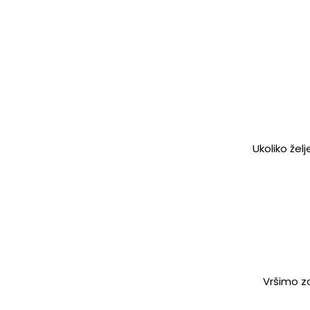
Ukoliko žel
Vršimo za