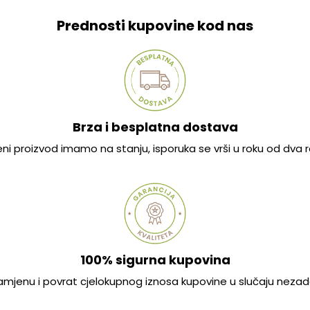
Prednosti kupovine kod nas
Brza i besplatna dostava
jeni proizvod imamo na stanju, isporuka se vrši u roku od dva
100% sigurna kupovina
mjenu i povrat cjelokupnog iznosa kupovine u slučaju nezad