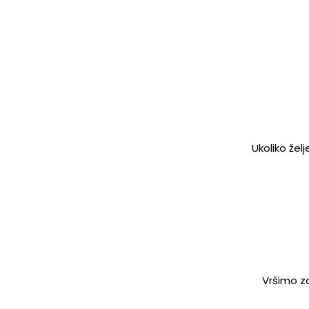
Ukoliko žel
Vršimo za