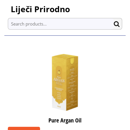
Skip
Liječi Prirodno
to
content
Search for:
Skip
to
content
Pure Argan Oil