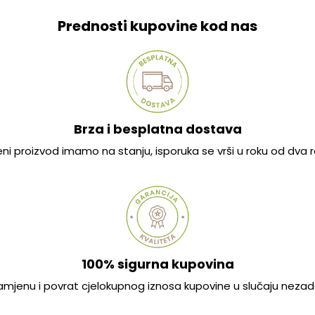
Prednosti kupovine kod nas
Brza i besplatna dostava
jeni proizvod imamo na stanju, isporuka se vrši u roku od dva
100% sigurna kupovina
mjenu i povrat cjelokupnog iznosa kupovine u slučaju nezad