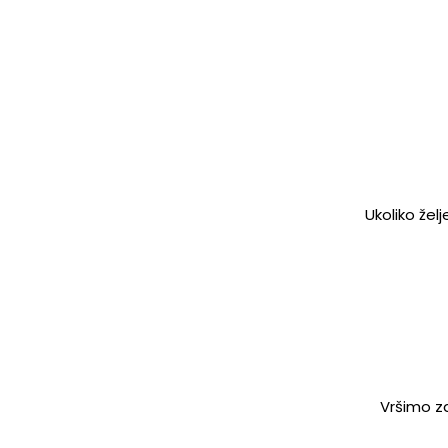
Ukoliko žel
Vršimo za