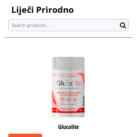
Skip
Liječi Prirodno
to
content
Search for:
Skip
to
content
Glucolite