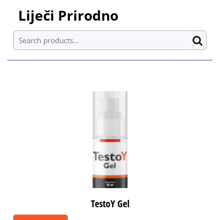
Skip
Liječi Prirodno
to
content
Search for:
Skip
to
content
TestoY Gel