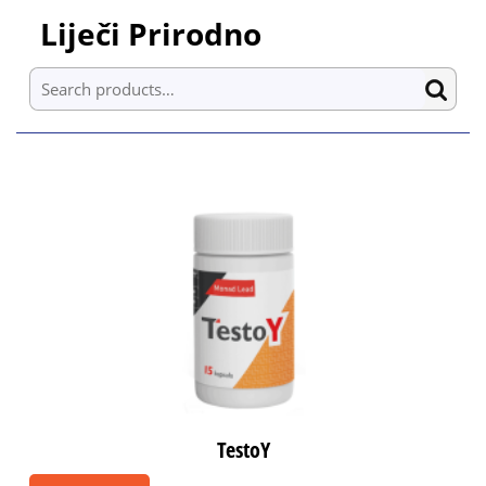
Skip
Liječi Prirodno
to
content
Search for:
Skip
to
content
TestoY