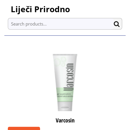
Skip
Liječi Prirodno
to
content
Search for:
Skip
to
content
Varcosin