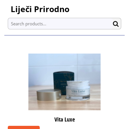
Skip
Liječi Prirodno
to
content
Search for:
Skip
to
content
Vita Luxe