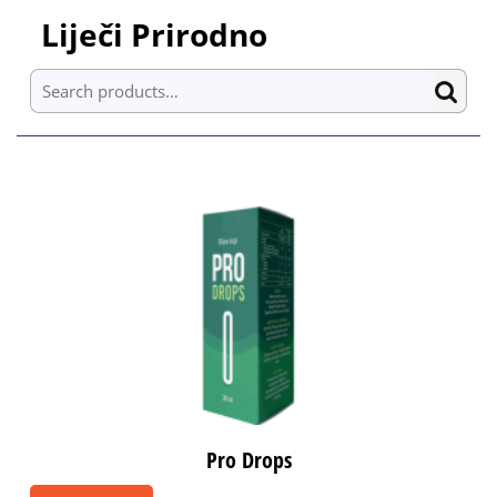
Skip
Liječi Prirodno
to
content
Search for:
Skip
to
content
Pro Drops