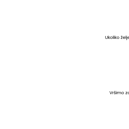
Ukoliko žel
Vršimo za