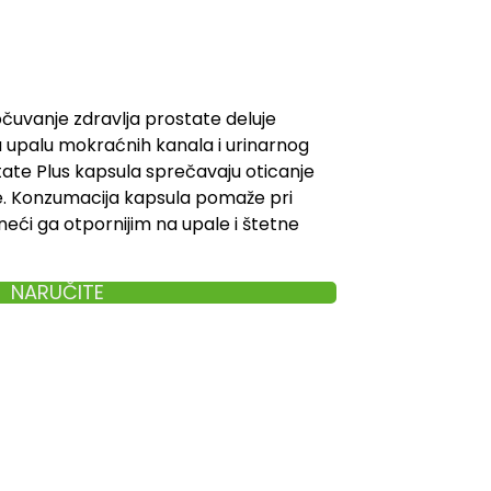
očuvanje zdravlja prostate deluje
va upalu mokraćnih kanala i urinarnog
tate Plus kapsula sprečavaju oticanje
e. Konzumacija kapsula pomaže pri
neći ga otpornijim na upale i štetne
NARUČITE